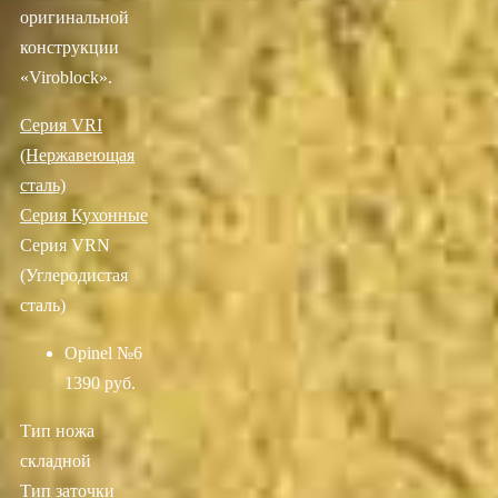
оригинальной
конструкции
«Viroblock».
Серия VRI
(Нержавеющая
сталь)
Серия Кухонные
Серия VRN
(Углеродистая
сталь)
Opinel №6
1390 руб.
Тип ножа
складной
Тип заточки