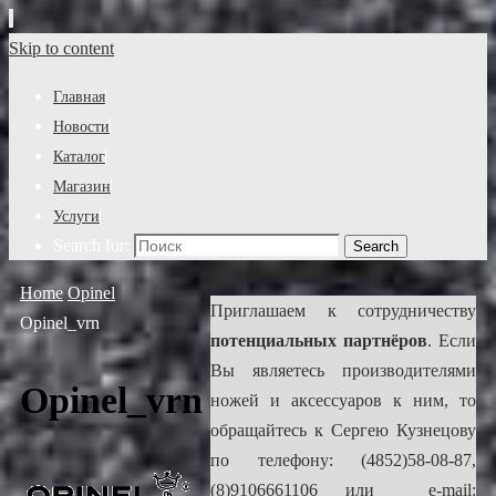
Skip to content
Главная
Новости
Каталог
Магазин
Услуги
Search for:
Search
Home
Opinel
Приглашаем к сотрудничеству
Opinel_vrn
потенциальных партнёров
. Если
Вы являетесь производителями
Opinel_vrn
ножей и аксессуаров к ним, то
обращайтесь к Сергею Кузнецову
по телефону: (4852)58-08-87,
(8)9106661106 или e-mail: