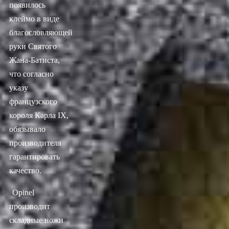
появилось
клеймо в виде
благословляющей
руки Святого
Жана-Батиста,
что согласно
указу
французского
короля Карла IX,
обязывало
производителя
гарантировать
качество.
Opinel
производит
складные ножи