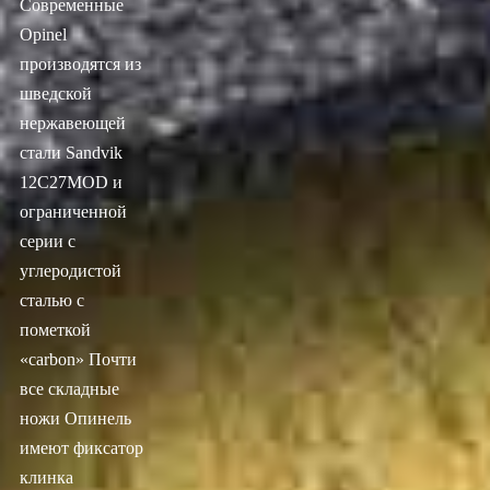
Современные
Opinel
производятся из
шведской
нержавеющей
стали Sandvik
12C27MOD и
ограниченной
серии с
углеродистой
сталью с
пометкой
«carbon» Почти
все складные
ножи Опинель
имеют фиксатор
клинка