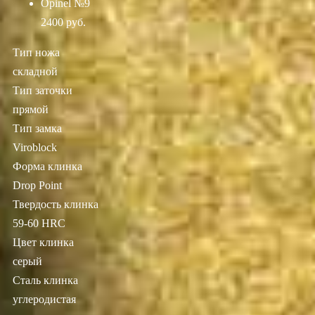
Opinel №9
2400 руб.
Тип ножа
складной
Тип заточки
прямой
Тип замка
Viroblock
Форма клинка
Drop Point
Твердость клинка
59-60 HRC
Цвет клинка
серый
Сталь клинка
углеродистая