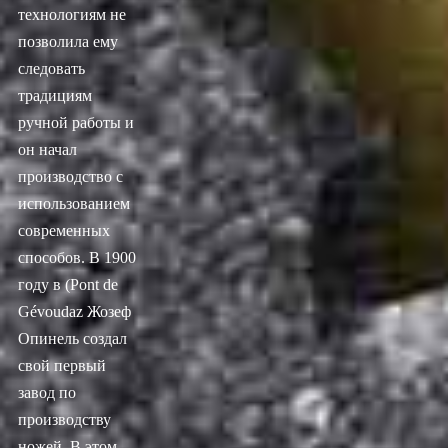
технологиям не
позволила ему
следовать
традициям
ручной работы и
он начал
производство с
использованием
современных
способов. В 1900
году в (Pont de
Gévoudaz Жозеф
Опинель создал
свой первый
завод по
производству
ножей. В этом