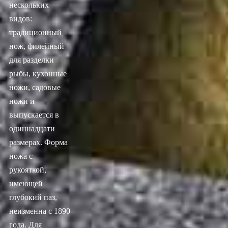
нескольких
видов:
традиционный
нож, филейный
для разделки
рыбы, кухонные
ножи, садовые
ножи и
выпускается в
одиннадцати
размерах. Форма
ножа с
рукояткой,
имеющей
глубокий паз,
неизменна с 1890
года. Для