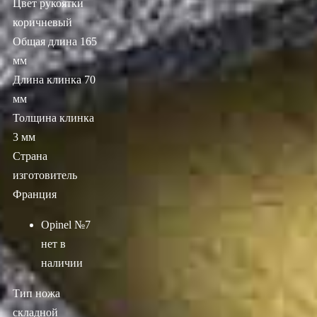
Цвет рукоятки
коричневый
Общая длина 165
мм
Длина клинка 70
мм
Толщина клинка
3 мм
Страна
изготовитель
Франция
Opinel №7
нет в
наличии
Тип ножа
складной