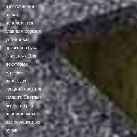
изготовления
ручки
используется
главным образом
устойчивая
древесина бука
(«fayard»). Для
некоторых
моделей —
олива, дуб,
грецкий орех или
самшит. Светлые
береза и граб
использованы
для окрашенных
ручек.