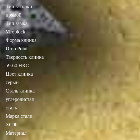
Тип заточки
прямой
Тип замка
Viroblock
Форма клинка
Drop Point
Твердость клинка
59-60 HRC
Цвет клинка
серый
Сталь клинка
углеродистая
сталь
Марка стали
ХС90
Материал