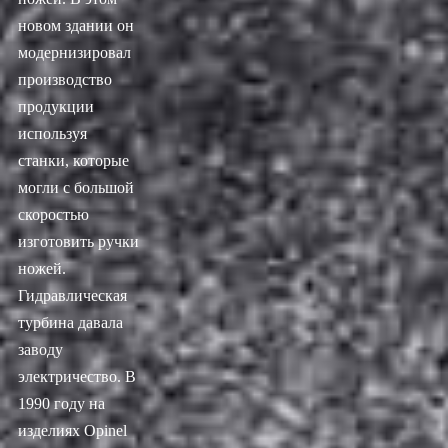
новом здании он
модернизировал
производство
продукции
используя
станки, которые
могли с большой
скоростью
изготовить ручки
ножей.
Гидравлическая
турбина давала
заводу
электричество. В
1990 году на
изделиях Opinel