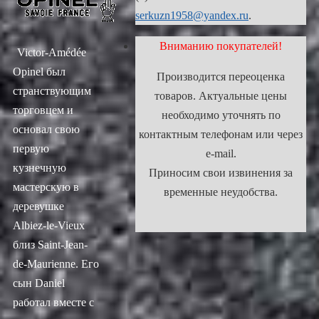
serkuzn1958@yandex.ru
.
Вниманию покупателей!
Victor-Amédée
Opinel был
Производится переоценка
странствующим
товаров. Актуальные цены
торговцем и
необходимо уточнять по
основал свою
контактным телефонам или через
первую
e-mail.
кузнечную
Приносим свои извинения за
мастерскую в
временные неудобства.
деревушке
Albiez-le-Vieux
близ Saint-Jean-
de-Maurienne. Его
сын Daniel
работал вместе с