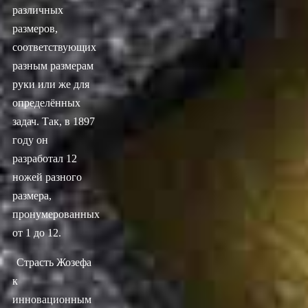
различных
размеров,
соответствующих
разным размерам
руки или же для
определённых
задач. Так, в 1897
году он
разработал 12
ножей разного
размера,
пронумерованных
от 1 до 12.
Страсть Жозефа
к
инновационным