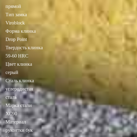
прямой
Тип замка
Viroblock
Форма клинка
Drop Point
Твердость клинка
59-60 HRC
Цвет клинка
серый
Сталь клинка
углеродистая
сталь
Марка стали
ХС90
Материал
рукоятки бук