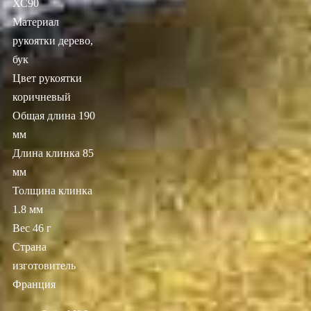
ХС90
Материал
рукоятки дерево,
бук
Цвет рукоятки
коричневый
Общая длина 190
мм
Длина клинка 85
мм
Толщина клинка
1.8 мм
Вес 46 г
Страна
изготовитель
Франция