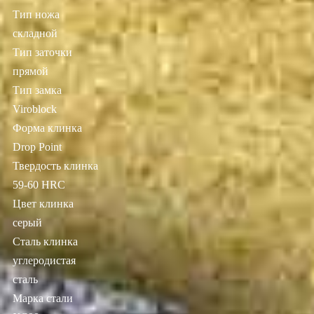
Тип ножа
складной
Тип заточки
прямой
Тип замка
Viroblock
Форма клинка
Drop Point
Твердость клинка
59-60 HRC
Цвет клинка
серый
Сталь клинка
углеродистая
сталь
Марка стали