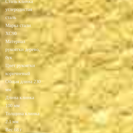
Сталь клинка
углеродистая
сталь
Марка стали
ХС90
Материал
рукоятки дерево,
бук
Цвет рукоятки
коричневый
Общая длина 230
мм
Длина клинка
100 мм
Толщина клинка
2.1 мм
Вес 68 г