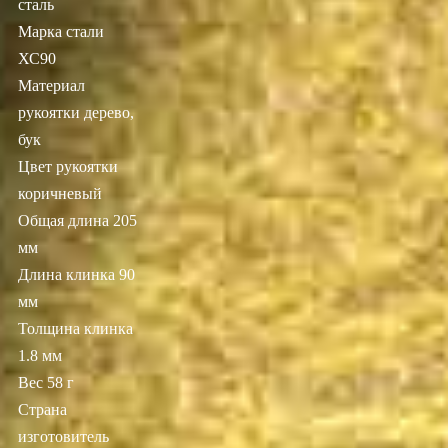
сталь
Марка стали
ХС90
Материал
рукоятки дерево,
бук
Цвет рукоятки
коричневый
Общая длина 205
мм
Длина клинка 90
мм
Толщина клинка
1.8 мм
Вес 58 г
Страна
изготовитель