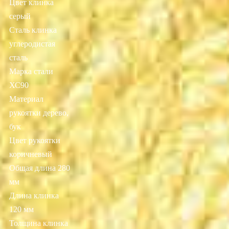
Цвет клинка
серый
Сталь клинка
углеродистая
сталь
Марка стали
ХС90
Материал
рукоятки дерево,
бук
Цвет рукоятки
коричневый
Общая длина 280
мм
Длина клинка
120 мм
Толщина клинка