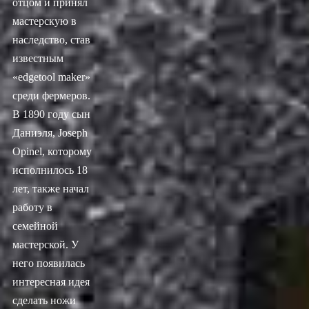
отцом и принял
мастерскую в
наследство, став
известным
«edgetool maker»
среди фермеров.
В 1890 году сын
Даниэля, Joseph
Opinel, которому
исполнилось 18
лет, также начал
работу в
семейной
мастерской. У
него появилась
интересная идея
сделать ножи