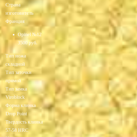
Страна
изготовитель
Франция
Opinel №12
3500 руб.
Тип ножа
складной
Тип заточки
прямой
Тип замка
Viroblock
Форма клинка
Drop Point
Твердость клинка
57-58 HRC