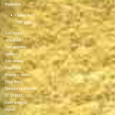
Франция
Opinel №10
2900 руб.
Тип ножа
складной
Тип заточки
прямой
Тип замка
Viroblock
Форма клинка
Drop Point
Твердость клинка
57-58 HRC
Цвет клинка
серый