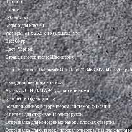
Штопор
Пинцет
Зубочистка
Кольцо для ключей
Размеры: 91 х 26,5 х 15 (ДхШхВ, мм)
Вес: 60 гр
Цвет: Чёрный
Страна изготовитель: Швейцария
Victorinox Trailmaster One Hand (0.8463.MW94)
10200 руб
Складной швейцарский нож
Артикул: 0.8463.MW94, солдатские ножи
Количество функций: 12
Большой клинок с серрейтором, системой фиксации
и петлей для открывания одной рукой
Открывалка для консервных банок / плоская отвертка
Открывалка для бутылок / плоская отвертка / паз для снятия 