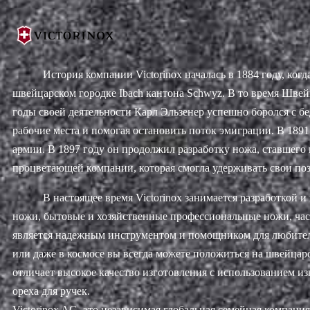
История компании Victorinox началась в 1884 году, ког
швейцарском городке Ibach кантона Schwyz. В то время Шве
годы своей деятельности Карл Эльзенер успешно боролся с бе
рабочие места и помогая остановить поток эмиграции. В 1891
армии. В 1897 году он продолжил разработку ножа, ставшего
процветающей компании, которая смогла удерживать свои по
В настоящее время Victorinox занимается разработкой 
ножи, бытовые и хозяйственные профессиональные ножи, ч
является надежным инструментом и помощником для любителе
или даже в космосе вы всегда можете положиться на швейц
отличает высокое качество изготовления с использованием 
ореха для ручек.
Victorinox AG, это независимая глобальная семейная компан