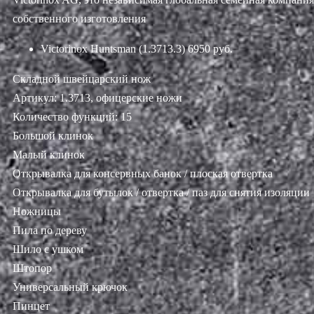
собственного изготовления
Victorinox Huntsman (1.3713.3)
6950 руб.
Складной швейцарский нож
Артикул: 1.3713, офицерские ножи
Количество функций: 15
Большой клинок
Малый клинок
Открывалка для консервных банок / плоская отвертка
Открывалка для бутылок / отвертка / паз для снятия изоляции
Ножницы
Пила по дереву
Шило с ушком
Штопор
Универсальный крючок
Пинцет