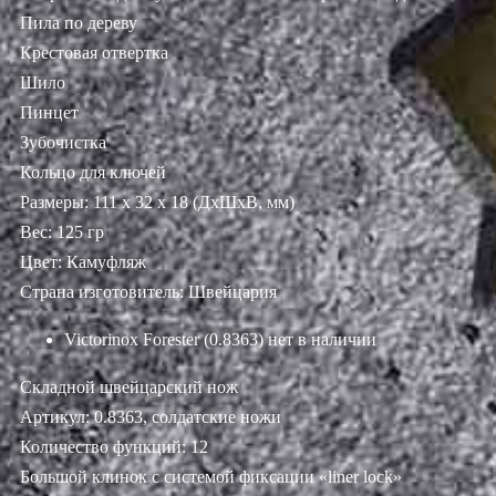
Пила по дереву
Крестовая отвертка
Шило
Пинцет
Зубочистка
Кольцо для ключей
Размеры: 111 х 32 х 18 (ДхШхВ, мм)
Вес: 125 гр
Цвет: Камуфляж
Страна изготовитель: Швейцария
Victorinox Forester (0.8363)
нет в наличии
Складной швейцарский нож
Артикул: 0.8363, солдатские ножи
Количество функций: 12
Большой клинок с системой фиксации «liner lock»