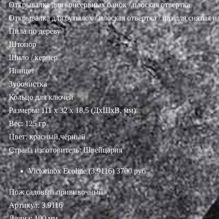
Открывалка для консервных банок / плоская отвертка
Открывалка для бутылок / плоская отвертка / паз для снятия 
Пила по дереву
Штопор
Шило / кернер
Пинцет
Зубочистка
Кольцо для ключей
Размеры: 111 х 32 х 18,5 (ДхШхВ, мм)
Вес: 125 гр
Цвет: красный,чёрный
Страна изготовитель: Швейцария
Victorinox Ecoline (3,9116)
3700 руб
Нож садовый прививочный
Артикул: 3.9116
Длина: 100 мм