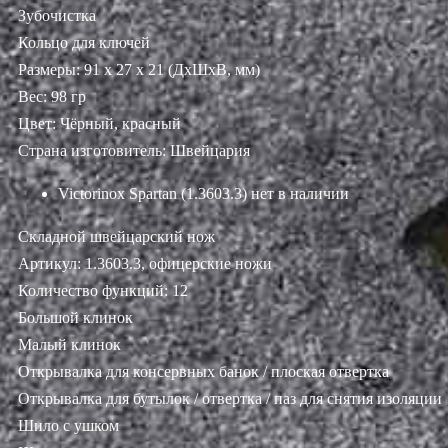
Зубочистка
Кольцо для ключей
Размеры: 91 х 27 х 21 (ДхШхВ, мм)
Вес: 98 гр
Цвет: Чёрный, красный
Страна изготовитель: Швейцария
Victorinox Spartan (1.3603.3)
нет в наличии
Складной швейцарский нож
Артикул: 1.3603.3, офицерские ножи
Количество функций: 12
Большой клинок
Малый клинок
Открывалка для консервных банок / плоская отвертка
Открывалка для бутылок / отвертка / паз для снятия изоляции
Шило с ушком