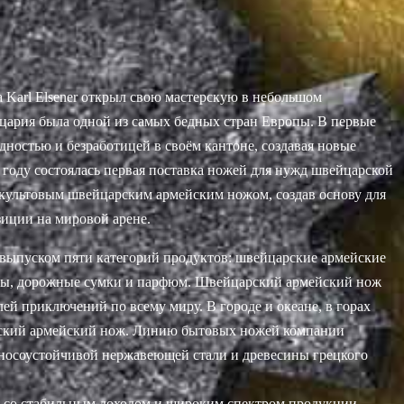
да Karl Elsener открыл свою мастерскую в небольшом
йцария была одной из самых бедных стран Европы. В первые
дностью и безработицей в своём кантоне, создавая новые
 году состоялась первая поставка ножей для нужд швейцарской
 культовым швейцарским армейским ножом, создав основу для
зиции на мировой арене.
и выпуском пяти категорий продуктов: швейцарские армейские
асы, дорожные сумки и парфюм. Швейцарский армейский нож
й приключений по всему миру. В городе и океане, в горах
арский армейский нож. Линию бытовых ножей компании
износоустойчивой нержавеющей стали и древесины грецкого
ия со стабильным доходом и широким спектром продукции