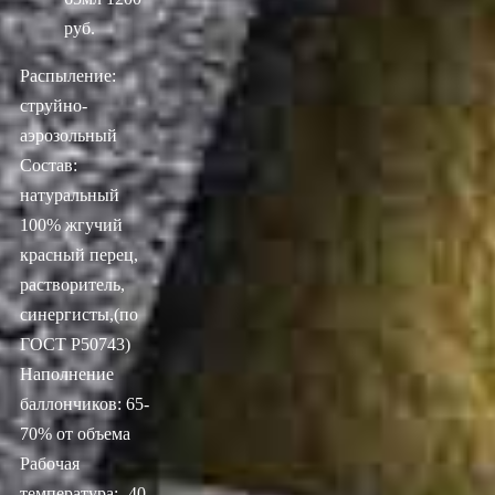
руб.
Распыление:
струйно-
аэрозольный
Состав:
натуральный
100% жгучий
красный перец,
растворитель,
синергисты,(по
ГОСТ Р50743)
Наполнение
баллончиков: 65-
70% от объема
Рабочая
температура: -40