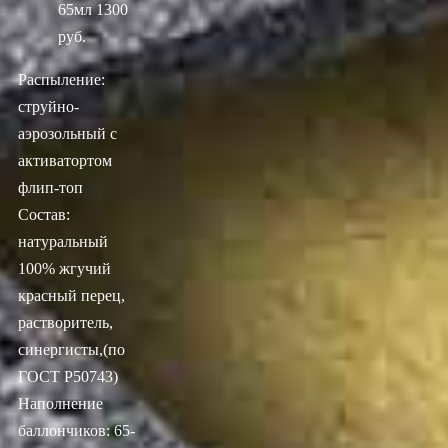
65мл
1300
руб.
Распыление:
струйно-
аэрозольный с
активатортом
флип-топ
Состав:
натуральный
100% жгучий
красный перец,
растворитель,
синергисты,(по
ГОСТ Р50743)
Наполнение
баллончиков: 65-