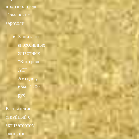
производитель:
Тюменские
аэрозоли
Защита от
агрессивных
животных
"Контроль
АС"
Антидог,
65мл
1200
руб.
Распыление:
струйный с
активатортом
флип-топ