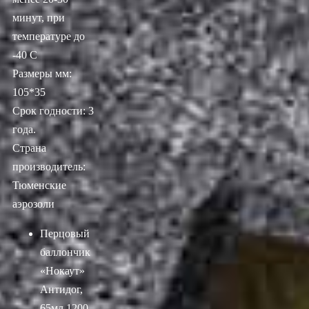
минут, при
температуре до
-40 С
Размеры мм:
105*35
Срок годности: 3
года.
Страна
производитель:
Тюменские
аэрозоли
Перцовый
баллончик
«Нокаут»
Антидог,
65мл
1200