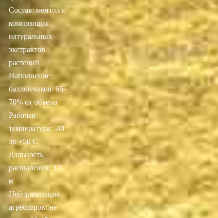
Состав: ментол и
композиция
натуральных
экстрактов
растений
Наполнение
баллончиков: 65-
70% от объема
Рабочая
температура: -40
до +50 С
Дальность
распыления: 3,5
м
Нейтрализация
агрессоров: не