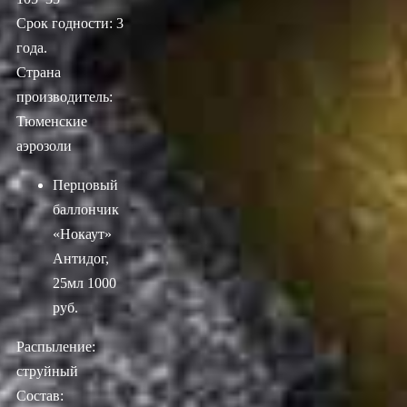
Срок годности: 3
года.
Страна
производитель:
Тюменские
аэрозоли
Перцовый
баллончик
«Нокаут»
Антидог,
25мл
1000
руб.
Распыление:
струйный
Состав: