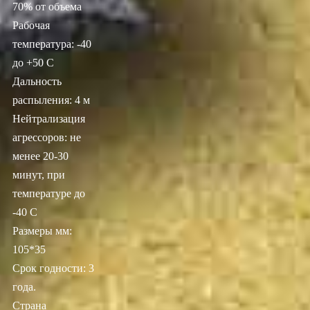
70% от объема
Рабочая
температура: -40
до +50 С
Дальность
распыления: 4 м
Нейтрализация
агрессоров: не
менее 20-30
минут, при
температуре до
-40 С
Размеры мм:
105*35
Срок годности: 3
года.
Страна