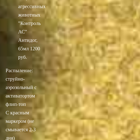
агрессивных
животных
"Контроль
АС"
Антидог,
65мл
1200
руб.
Распыление:
струйно-
аэрозольный с
активатортом
флип-топ
С красным
маркером (не
смывается 2-3
дня)