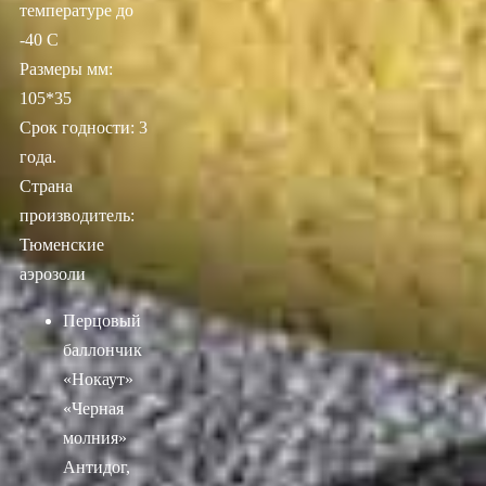
температуре до
-40 С
Размеры мм:
105*35
Срок годности: 3
года.
Страна
производитель:
Тюменские
аэрозоли
Перцовый
баллончик
«Нокаут»
«Черная
молния»
Антидог,