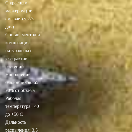
С красным
маркером (не
смывается 2-3
дня)
Состав: ментол и
композиция
натуральных
экстрактов
растений
Наполнение
баллончиков: 65-
70% от объема
Рабочая
температура: -40
до +50 С
Дальность
распыления: 3,5