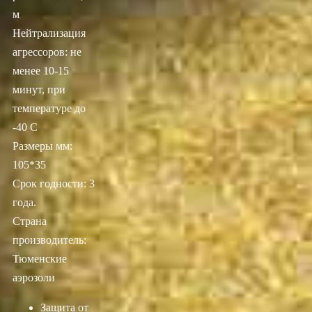
м
Нейтрализация
агрессоров: не
менее 10-15
минут, при
температуре до
-40 С
Размеры мм:
105*35
Срок годности: 3
года.
Страна
производитель:
Тюменские
аэрозоли
Защита от