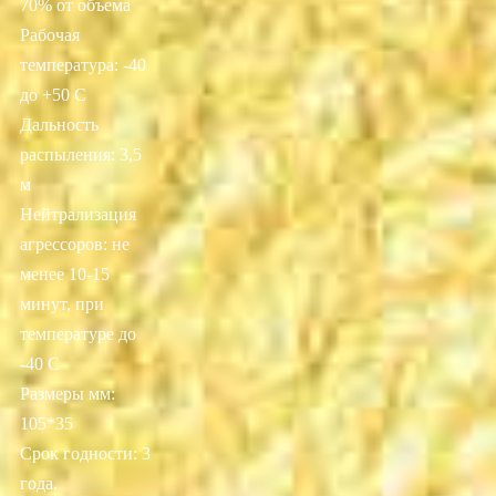
70% от объема
Рабочая
температура: -40
до +50 С
Дальность
распыления: 3,5
м
Нейтрализация
агрессоров: не
менее 10-15
минут, при
температуре до
-40 С
Размеры мм:
105*35
Срок годности: 3
года.