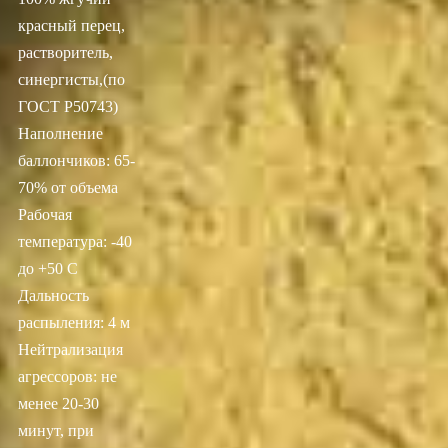
красный перец,
растворитель,
синергисты,(по
ГОСТ Р50743)
Наполнение
баллончиков: 65-
70% от объема
Рабочая
температура: -40
до +50 С
Дальность
распыления: 4 м
Нейтрализация
агрессоров: не
менее 20-30
минут, при