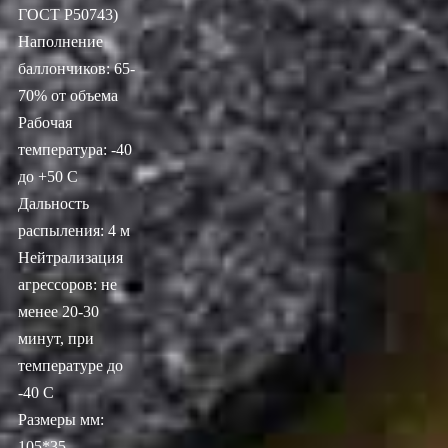
ГОСТ Р50743)
Наполнение
баллончиков: 65-
70% от объема
Рабочая
температура: -40
до +50 С
Дальность
распыления: 4 м
Нейтрализация
агрессоров: не
менее 20-30
минут, при
температуре до
-40 С
Размеры мм:
105*35