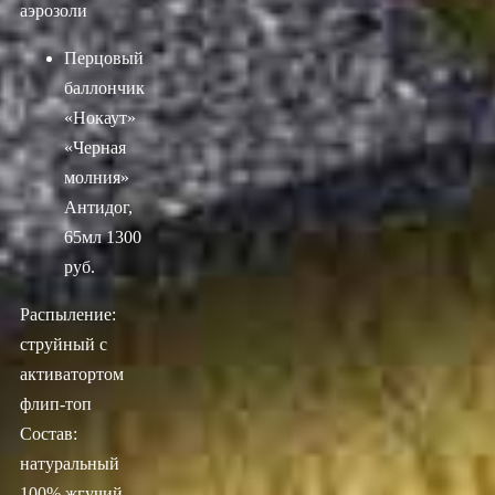
аэрозоли
Перцовый
баллончик
«Нокаут»
«Черная
молния»
Антидог,
65мл
1300
руб.
Распыление:
струйный с
активатортом
флип-топ
Состав:
натуральный
100% жгучий