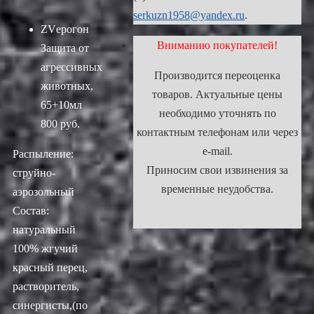
serkuzn1958@yandex.ru
.
ZVерогон
Вниманию покупателей!
Защита от
агрессивных
Производится переоценка
животных,
товаров. Актуальные цены
65+10мл
необходимо уточнять по
800 руб.
контактным телефонам или через
e-mail.
Распыление:
Приносим свои извинения за
струйно-
временные неудобства.
аэрозольный
Состав:
натуральный
100% жгучий
красный перец,
растворитель,
синергисты,(по