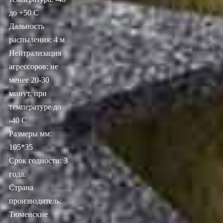
до +50 С
Дальность
распыления: 4 м
Нейтрализация
агрессоров: не
менее 20-30
минут, при
температуре до
-40 С
Размеры мм:
105*35
Срок годности: 3
года.
Страна
производитель:
Тюменские