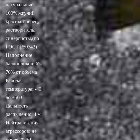
натуральный
100% жгучий
красный перец,
растворитель,
синергисты,(по
ГОСТ Р50743)
Наполнение
баллончиков: 65-
70% от объема
Рабочая
температура: -40
до +50 С
Дальность
распыления: 4 м
Нейтрализация
агрессоров: не
менее 20-30