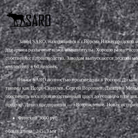
Завод SARO, находящийся в г.Ворсма Нижегородской обл
для армии различные ножи и мультитулы. Хорошо развит асс
собственного производства. Заводом выпускаются десятки мо
коллективу в 60 человек.
Ножи SARO полностью произведены в России. Дизайн 
такими как Игорь Скрылев, Сергей Воропаев, Дмитрий Мельн
обеспечить весь производственный цикл до готового издели
продукт. Девиз предприятия — «Возрождение. Новая ист
Финский
3600 руб.
общая длина, 245±3 мм