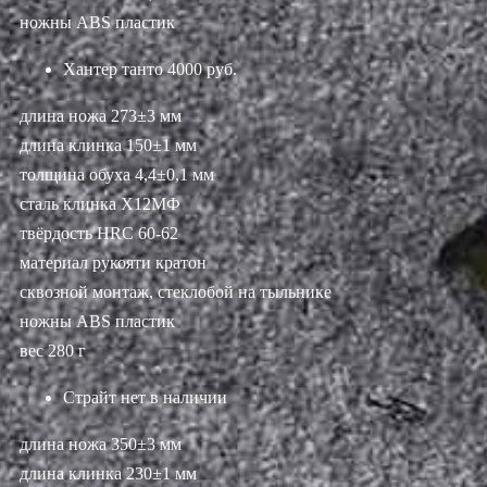
ножны ABS пластик
Хантер танто
4000 руб.
длина ножа 273±3 мм
длина клинка 150±1 мм
толщина обуха 4,4±0,1 мм
сталь клинка Х12МФ
твёрдость HRC 60-62
материал рукояти кратон
сквозной монтаж, стеклобой на тыльнике
ножны ABS пластик
вес 280 г
Страйт
нет в наличии
длина ножа 350±3 мм
длина клинка 230±1 мм