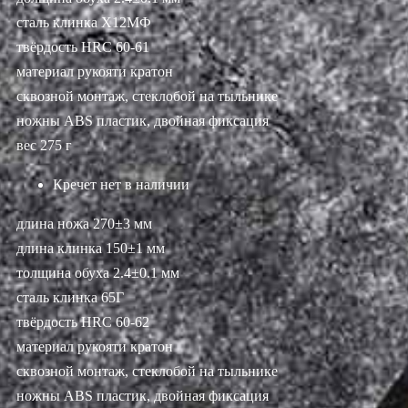
сталь клинка Х12МФ
твёрдость HRC 60-61
материал рукояти кратон
сквозной монтаж, стеклобой на тыльнике
ножны ABS пластик, двойная фиксация
вес 275 г
Кречет
нет в наличии
длина ножа 270±3 мм
длина клинка 150±1 мм
толщина обуха 2.4±0.1 мм
сталь клинка 65Г
твёрдость HRC 60-62
материал рукояти кратон
сквозной монтаж, стеклобой на тыльнике
ножны ABS пластик, двойная фиксация