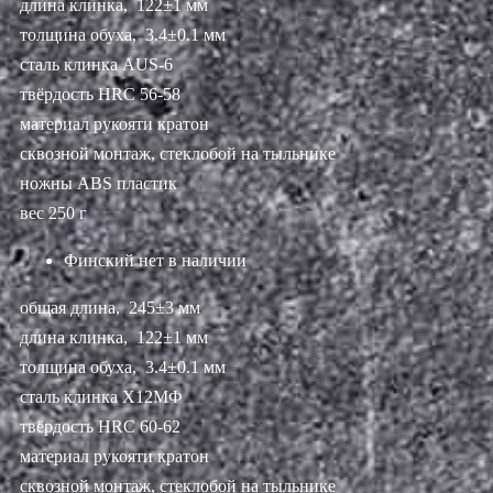
длина клинка, 122±1 мм
толщина обуха, 3.4±0.1 мм
сталь клинка AUS-6
твёрдость HRC 56-58
материал рукояти кратон
сквозной монтаж, стеклобой на тыльнике
ножны ABS пластик
вес 250 г
Финский
нет в наличии
общая длина, 245±3 мм
длина клинка, 122±1 мм
толщина обуха, 3.4±0.1 мм
сталь клинка Х12МФ
твёрдость HRC 60-62
материал рукояти кратон
сквозной монтаж, стеклобой на тыльнике