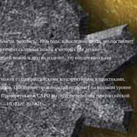
асти, работает с 1996 года, и последние шесть лет поставляет
ортимент складных ножей в которых все детали —
делей ножей и других изделий, это вполне по силам
ножей создан российскими конструкторами и практиками,
иков. Оснащение производства позволяет на высоком уровне
я. Приобретая нож САРО вы получаете полностью российский
ория — НОВЫЕ НОЖИ».