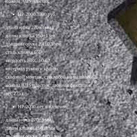
ножны ABS пластик
НР-2000
3800 руб.
длина ножа 270±3 мм
длина клинка 150±1 мм
долщина обуха 2.4±0.1 мм
сталь клинка 65Г
твёрдость HRC 60-62
материал рукояти кратон
сквозной монтаж, стеклобой на тыльнике
ножны ABS пластик, двойная фиксация
вес 275 г
НР-2000
нет в наличии
длина ножа 270±3 мм
длина клинка 150±1 мм
долщина обуха 2.4±0.1 мм