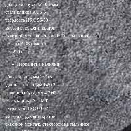
долщина обуха 4,4±0,1 мм
сталь клинка AUS-6
твёрдость HRC 56-58
материал рукояти кратон
сквозной монтаж, стеклобой на тыльнике
ножны ABS пластик
вес 250 г
Нерпа
нет в наличии
общая длина, мм 267±5
длина клинка, мм 145±3
толщина обуха, мм 4,3±0,2
сталь клинка Х12МФ
твёрдость HRC 60-62
материал рукояти кратон
сквозной монтаж, стеклобой на тыльнике