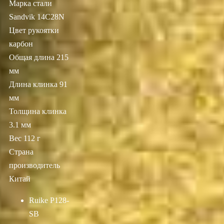
Марка стали
Sandvik 14C28N
Цвет рукоятки
карбон
Общая длина 215
мм
Длина клинка 91
мм
Толщина клинка
3.1 мм
Вес 112 г
Страна
производитель
Китай
Ruike P128-
SB