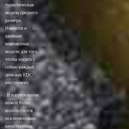
туристическая
модель среднего
размера.
Имеются и
удобные
компактные
модели для того,
чтобы носить с
собою каждый
день как EDC
инструмент.
В изготовлении
ножей Ruike
используются
исключительно
качественные