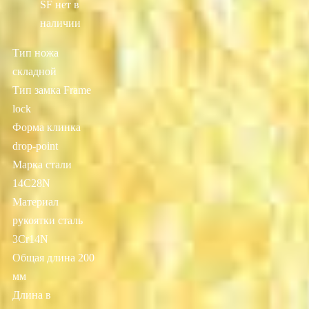
SF
нет в
наличии
Тип ножа
складной
Тип замка Frame
lock
Форма клинка
drop-point
Марка стали
14C28N
Материал
рукоятки сталь
3Cr14N
Общая длина 200
мм
Длина в