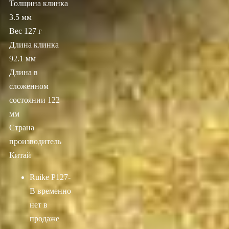
Толщина клинка
3.5 мм
Вес 127 г
Длина клинка
92.1 мм
Длина в
сложенном
состоянии 122
мм
Страна
производитель
Китай
Ruike P127-
B
временно
нет в
продаже