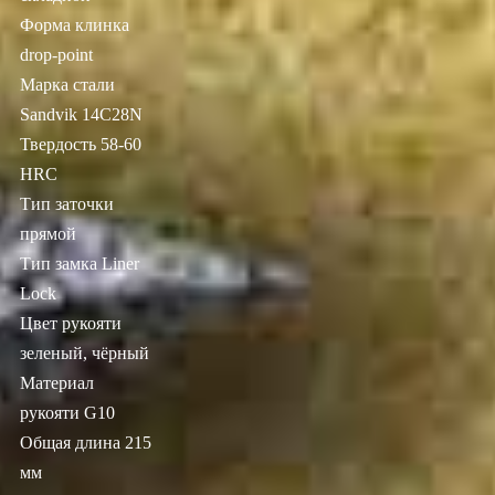
Форма клинка
drop-point
Марка стали
Sandvik 14C28N
Твердость 58-60
HRC
Тип заточки
прямой
Тип замка Liner
Lock
Цвет рукояти
зеленый, чёрный
Материал
рукояти G10
Общая длина 215
мм