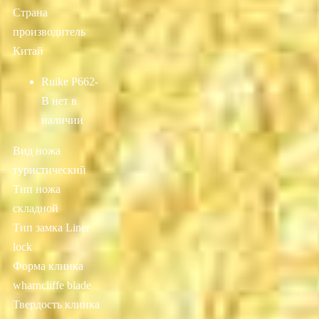
Страна
производитель
Китай
Ruike P662-
B
нет в
наличии
Вид ножа
туристический
Тип ножа
складной
Тип замка Liner
lock
Форма клинка
wharncliffe blade
Твердость клинка