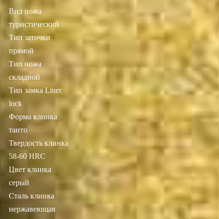
Вид ножа
туристический
Тип заточки
прямой
Тип ножа
складной
Тип замка Liner
lock
Форма клинка
танто
Твердость клинка
58-60 HRC
Цвет клинка
серый
Сталь клинка
нержавеющая