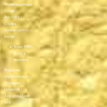
Толщина клинка
3.5 мм
Вес 159 г
Страна
производитель
Китай
Ruike P661-
B
нет в
наличии
Вид ножа
туристический
Тип ножа
складной
Тип замка Liner
lock