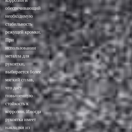
коррозии и
обеспечивающий
необходимую
стабильность
режущей кромки.
При
использовании
металла для
рукоятки,
выбирается более
мягкий сплав,
что даёт
повышенную
стойкость к
коррозии. Иногда
рукоятка имеет
накладки из