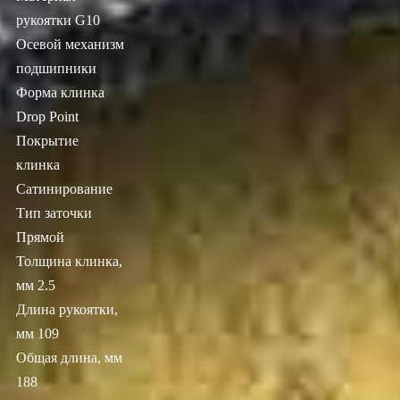
рукоятки G10
Осевой механизм
подшипники
Форма клинка
Drop Point
Покрытие
клинка
Сатинирование
Тип заточки
Прямой
Толщина клинка,
мм 2.5
Длина рукоятки,
мм 109
Общая длина, мм
188