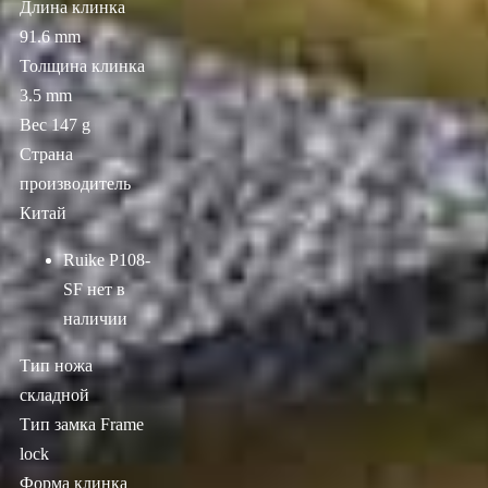
Длина клинка
91.6 mm
Толщина клинка
3.5 mm
Вес 147 g
Страна
производитель
Китай
Ruike P108-
SF
нет в
наличии
Тип ножа
складной
Тип замка Frame
lock
Форма клинка