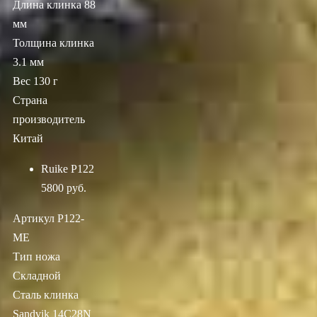
Длина клинка 88
мм
Толщина клинка
3.1 мм
Вес 130 г
Страна
производитель
Китай
Ruike P122
5800 руб.
Артикул P122-
ME
Тип ножа
Складной
Сталь клинка
Sandvik 14C28N