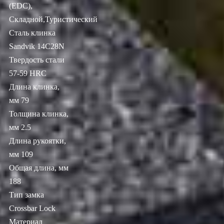
(EDC),
Складной,Туристический
Сталь клинка
Sandvik 14C28N
Твердость стали
57-59 HRC
Длина клинка,
мм 79
Толщина клинка,
мм 2.5
Длина рукоятки,
мм 109
Общая длина, мм
188
Тип замка
Crossbar Lock
Материал