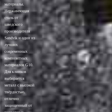
материалы.
Нержавеющая
сталь от
шведского
производителя
Sandvik и один из
лучших
современных
композитных
материалов G10.
Для клинков
выбирается
металл с высокой
твёрдостью,
отлично
защищенный от