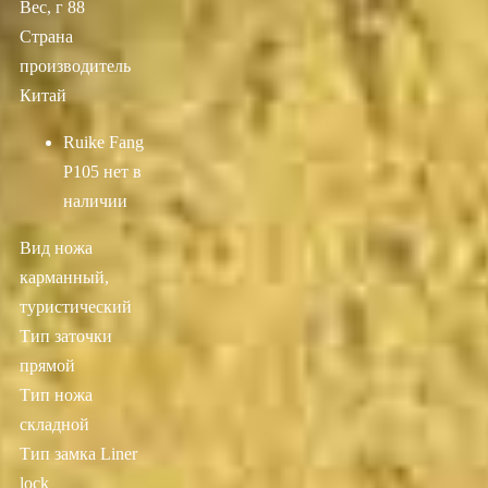
Вес, г 88
Страна
производитель
Китай
Ruike Fang
P105
нет в
наличии
Вид ножа
карманный,
туристический
Тип заточки
прямой
Тип ножа
складной
Тип замка Liner
lock