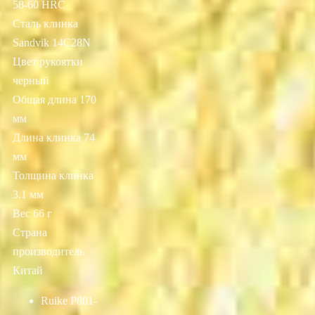
58-60 HRC
Сталь клинка
Sandvik 14C28N
Цвет рукоятки
черный
Общая длина 170
мм
Длина клинка 74
мм
Толщина клинка
3.1 мм
Вес 66 г
Страна
производитель
Китай
Ruike P801-