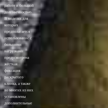
работе и большой
долговечностью.
В моделях для
которых
предполагается
использование с
большими
нагрузками
предусмотрена
жёсткая
фиксация
раскрытого
клинка, а также
во многих из них
установлены
дополнительные