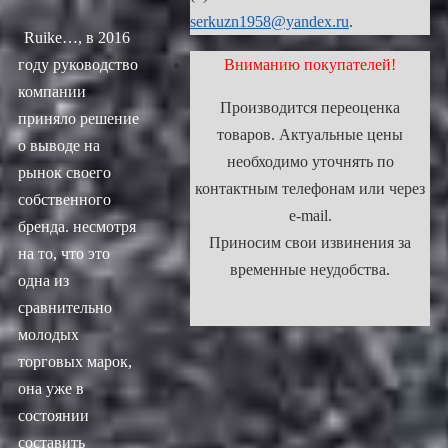
serkuzn1958@yandex.ru
.
Ruike…, в 2016
году руководство
Вниманию покупателей!
компании
Производится переоценка
приняло решение
товаров. Актуальные цены
о выводе на
необходимо уточнять по
рынок своего
контактным телефонам или через
собственного
e-mail.
бренда. несмотря
Приносим свои извинения за
на то, что это
временные неудобства.
одна из
сравнительно
молодых
торговых марок,
она уже в
состоянии
составить