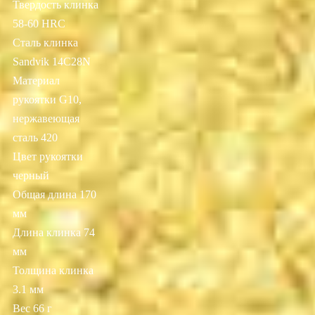
Твердость клинка
58-60 HRC
Сталь клинка
Sandvik 14C28N
Материал
рукоятки G10,
нержавеющая
сталь 420
Цвет рукоятки
черный
Общая длина 170
мм
Длина клинка 74
мм
Толщина клинка
3.1 мм
Вес 66 г