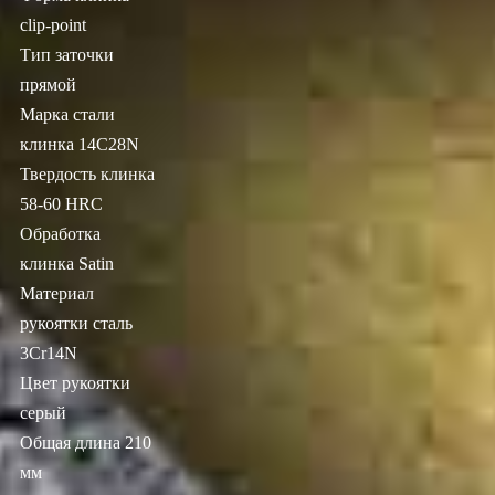
clip-point
Тип заточки
прямой
Марка стали
клинка 14C28N
Твердость клинка
58-60 HRС
Обработка
клинка Satin
Материал
рукоятки сталь
3Cr14N
Цвет рукоятки
серый
Общая длина 210
мм