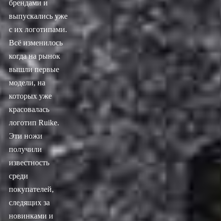
брендами и
выпускались уже
с их логотипами.
Всё изменилось
когда на рынок
вышли первые
модели, на
которых уже
красовалась
логотип Ruike.
Эти ножи
получили
известность
среди
покупателей,
следящих за
новинками и