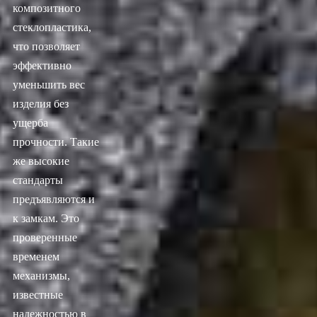
композитного
стеклопластика,
что позволяет
эффективно
уменьшить вес
изделия без
ущерба
прочности. Такие
же высокие
стандарты
предъявляются и
к замкам. Это
проверенные
временем
механизмы,
известные
надежностью в