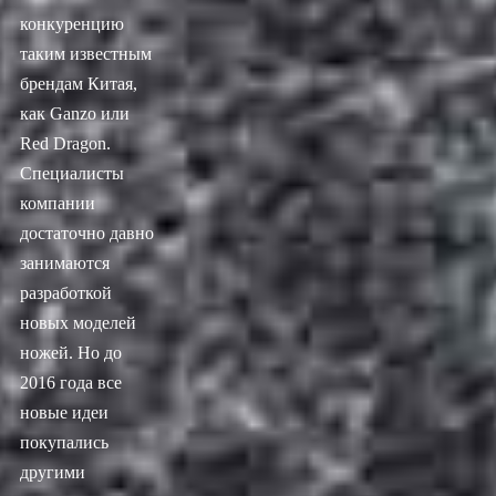
конкуренцию
таким известным
брендам Китая,
как Ganzo или
Red Dragon.
Специалисты
компании
достаточно давно
занимаются
разработкой
новых моделей
ножей. Но до
2016 года все
новые идеи
покупались
другими