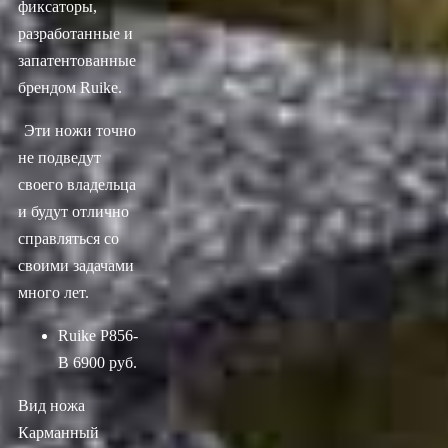
фиксаторы,
разработанные и
запатентованные
брендом Ruike.
Эти ножи точно
не подведут
своего владельца
и будут отлично
справляться со
своими задачами
много лет.
Ruike P856-
B
6900 руб.
Вид ножа
Карманный