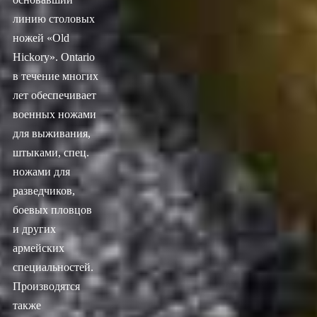
линию столовых
ножей «Old
Hickory». Ontario
в течение многих
лет обеспечивает
военных ножами
для выживания,
штыками, спец.
ножами для
разведчиков,
боевых пловцов
и других
армейских
специальностей.
Производятся
также