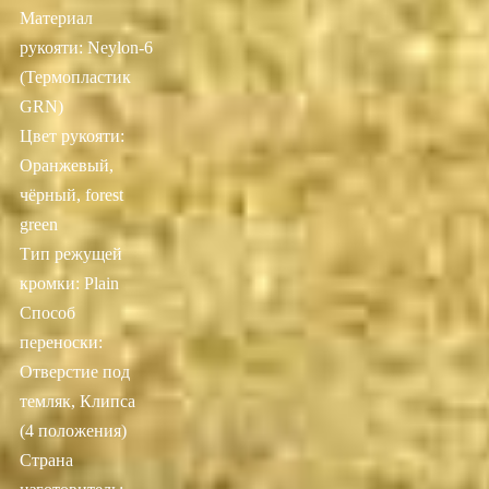
Материал
рукояти: Neylon-6
(Термопластик
GRN)
Цвет рукояти:
Оранжевый,
чёрный, forest
green
Тип режущей
кромки: Plain
Способ
переноски:
Отверстие под
темляк, Клипса
(4 положения)
Страна