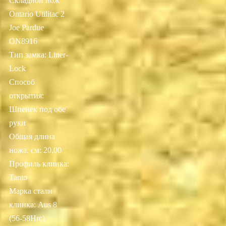
Складной нож
Ontario Utilitac 2
Joe Pardue
ON8916
Тип замка: Liner-
Lock
Способ
открытия:
Шпенек под обе
руки
Общая длина
ножа, см: 20,00
Профиль клинка:
Tanto
Марка стали
клинка: Aus 8
(56-58Hrc)