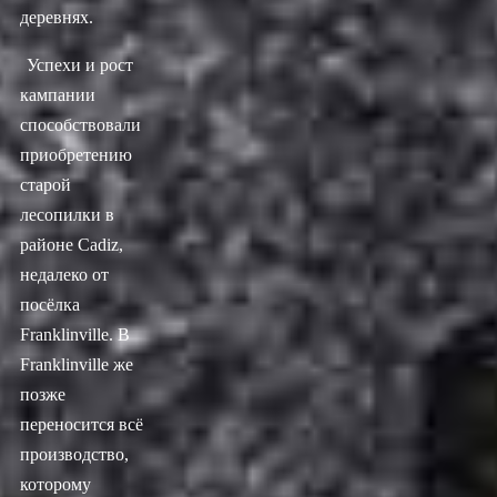
деревнях.
Успехи и рост
кампании
способствовали
приобретению
старой
лесопилки в
районе Cadiz,
недалеко от
посёлка
Franklinville. В
Franklinville же
позже
переносится всё
производство,
которому