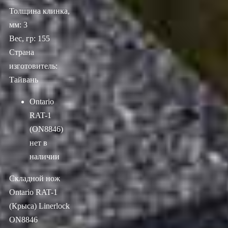
Толщина клинка,
мм: 3
Вес, гр: 155
Страна
изготовитель:
Тайвань
Ontario
RAT-1
(ON8846)
нет в
наличии
Складной нож
Ontario RAT-1
(Крыса) Linerlock
ON8846