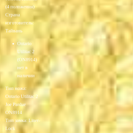
(4 положения)
Страна
изготовитель:
Тайвань
Ontario
Utilitac 2
(ON8914)
нет в
наличии
Тип ножа:
Ontario Utilitac 2
Joe Pardue
ON8914
Тип замка: Liner-
Lock