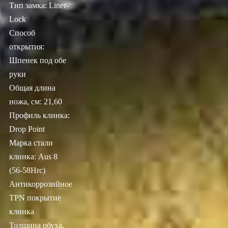
Тип замка: Liner-
Lock
Способ
открытия:
Шпенек под обе
руки
Общая длина
ножа, см: 21,60
Профиль клинка:
Drop Point
Марка стали
клинка: Aus 8
(56-58Hrc)
Антикоррозийное
TPN покрытие
клинка
Толщина обуха,