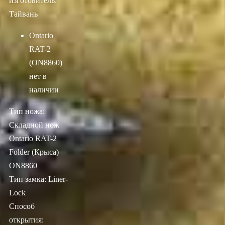
изготовитель:
Тайвань
Ontario
RAT-2
(ON8860)
нет в
наличии
Тип ножа:
Складной нож
Ontario RAT-2
Folder (Крыса)
ON8860
Тип замка: Liner-
Lock
Способ
открытия: