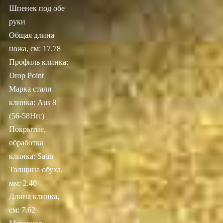
Шпенек под обе
руки
Общая длина
ножа, см: 17.78
Профиль клинка:
Drop Point
Марка стали
клинка: Aus 8
(56-58Hrc)
Покрытие,
обработка
клинка: Satin
Толщина обуха,
мм: 2.40
Длина клинка,
см: 7.62