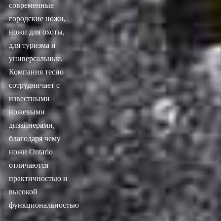
современные
городские ножи,
ножи для охоты,
для туризма и
универсальные.
Компания тесно
сотрудничает с
известными
ножевыми
дизайнерами,
благодаря чему
ножи Ontario
отличаются
практичностью и
высокой
функциональностью