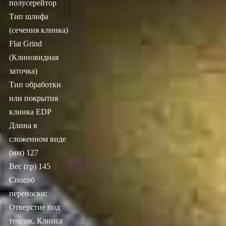
полусерейтор
Тип шлифа
(сечения клинка)
Flat Grind
(Клиновидная
заточка)
Тип обработки
или покрытия
клинка EDP
Длина в
сложенном виде
(мм) 127
Вес (гр) 145
Способ
переноски:
Отверстие под
темляк, Клипса