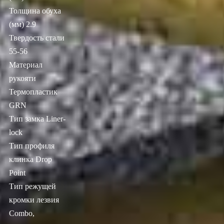
Толщина обуха
(мм) 2.9
Твердость стали
55-56
Материал
рукояти
Термопластик
GRN
Тип замка Liner-
lock
Тип профиля
клинка Drop
Point
Тип режущей
кромки лезвия
Combo,