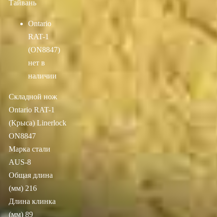
Тайвань
Ontario
RAT-1
(ON8847)
нет в
наличии
Складной нож
Ontario RAT-1
(Крыса) Linerlock
ON8847
Марка стали
AUS-8
Общая длина
(мм) 216
Длина клинка
(мм) 89