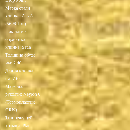
Drop Point
Марка стали
клинка: Aus 8
(56-58Hrc)
Покрытие,
обработка
клинка: Satin
Толщина обуха,
мм: 2.40
Длина клинка,
см: 7.62
Материал
рукояти: Neylon 6
(Термопластик
GRN)
Тип режущей
кромки: Plain