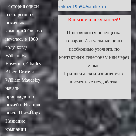
История одной
serkuzn1958@yandex.ru
.
из старейших
Вниманию покупателей!
ножевых
компаний Ontario
Производится переоценка
началась в 1889
товаров. Актуальные цены
году, когда
необходимо уточнять по
William B.
контактным телефонам или через
Ensworth, Charles
e-mail.
Albert Brace и
Приносим свои извинения за
William Maudsley
временные неудобства.
начали
производство
ножей в Неаполе
штата Нью-Йорк.
Название
компании