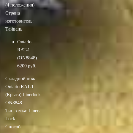
(4 положения)
Страна
изготовитель:
Тайвань
Ontario
RAT-1
(ON8848)
6200 руб.
Складной нож
Ontario RAT-1
(Крыса) Linerlock
ON8848
Тип замка: Liner-
Lock
Способ