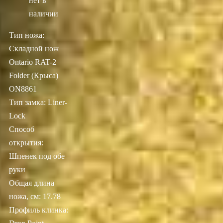
нет в
наличии
Тип ножа:
Складной нож
Ontario RAT-2
Folder (Крыса)
ON8861
Тип замка: Liner-
Lock
Способ
открытия:
Шпенек под обе
руки
Общая длина
ножа, см: 17.78
Профиль клинка: