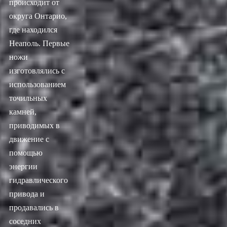
происходит от
округа Онтарио,
где находился
Неаполь. Первые
ножи
изготовлялись с
использованием
точильных
камней,
приводимых в
движение с
помощью
энергии
гидравлического
привода и
продавались в
соседних