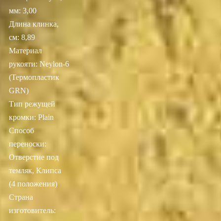
мм: 3,00
Длина клинка,
см: 8,89
Материал
рукояти: Neylon-6
(Термопластик
GRN)
Тип режущей
кромки: Plain
Способ
переноски:
Отверстие под
темляк, Клипса
(4 положения)
Страна
изготовитель: