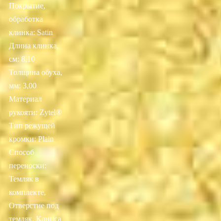
Покрытие,
обработка
клинка: Satin
Длина клинка,
см: 8,10
Толщина обуха,
мм: 3,00
Материал
рукояти: Zytel®
Тип режущей
кромки: Plain
Способ
переноски:
Темляк в
комплекте,
Отверстие под
темляк, Клипса