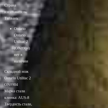
Страна
изготовитель:
Тайвань
Ontario
Ontario
Utilitac 2
(ON8904)
нет в
наличии
Складной нож
Ontario Utilitac 2
ON8904
Марка стали
клинка: AUS-8
Твердость стали,