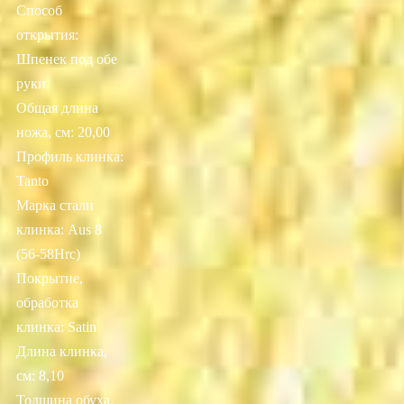
Способ
открытия:
Шпенек под обе
руки
Общая длина
ножа, см: 20,00
Профиль клинка:
Tanto
Марка стали
клинка: Aus 8
(56-58Hrc)
Покрытие,
обработка
клинка: Satin
Длина клинка,
см: 8,10
Толщина обуха,