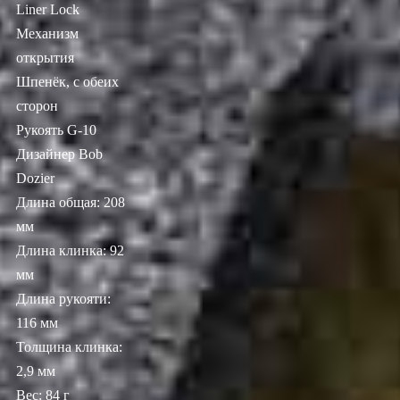
Liner Lock
Механизм
открытия
Шпенёк, с обеих
сторон
Рукоять G-10
Дизайнер Bob
Dozier
Длина общая: 208
мм
Длина клинка: 92
мм
Длина рукояти:
116 мм
Толщина клинка:
2,9 мм
Вес: 84 г