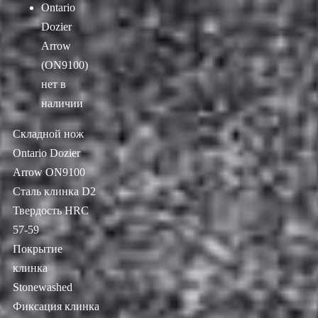
Ontario
Dozier
Arrow
(ON9100)
нет в
наличии
Складной нож
Ontario Dozier
Arrow ON9100
Сталь клинка D2
Твердость HRC
57-59
Покрытие
клинка
Stonewashed
Фиксация клинка