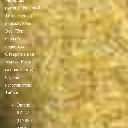
Материал
рукояти: Neylon-6
Тип режущей
кромки: Plain
Вес: 77гр.
Способ
переноски:
Отверстие под
темляк, Клипса
(4 положения)
Страна
изготовитель:
Тайвань
Ontario
RAT-2
(ON8861)