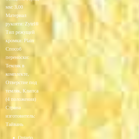
мм: 3,00
Материал
рукояти: Zytel®
Тип режущей
кромки: Plain
Способ
переноски:
Темляк в
комплекте,
Отверстие под
темляк, Клипса
(4 положения)
Страна
изготовитель:
Тайвань
Ontario