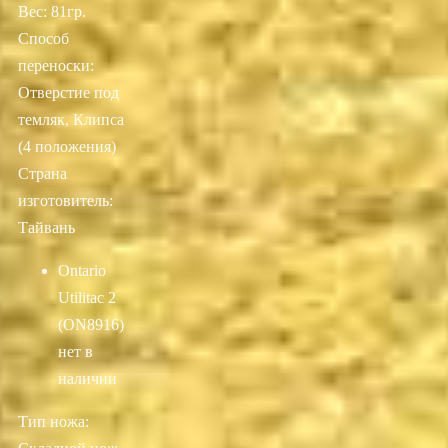
Вес: 81гр.
Способ
переноски:
Отверстие под
темляк, Клипса
(4 положения)
Страна
изготовитель:
Тайвань
Ontario
Utilitac 2
(ON8916)
нет в
наличии
Тип ножа: