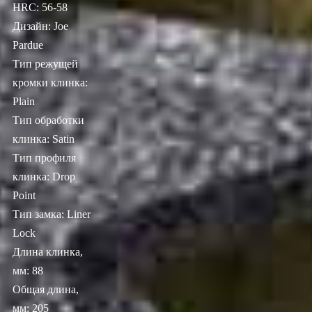
HRC: 56-58
Дизайн: Joe
Pardue
Тип режущей
кромки клинка:
Plain
Тип обработки
клинка: Satin
Тип профиля
клинка: Drop
Point
Тип замка: Liner
Lock
Длина клинка,
мм: 88
Общая длина,
мм: 205