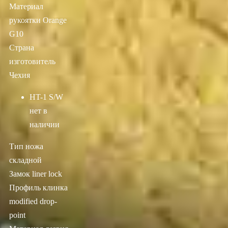
Материал
рукоятки Orange
G10
Страна
изготовитель
Чехия
HT-1 S/W
нет в
наличии
Тип ножа
складной
Замок liner lock
Профиль клинка
modified drop-
point