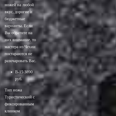
ножей на любой
вкус, дорогие и
бюджетные
варианты. Если
Вы обратите на
них внимание, то
мастера из Чехии
постараются не
разочаровать Вас.
B-15
3890
руб.
Тип ножа
Туристический c
фиксированным
клинком