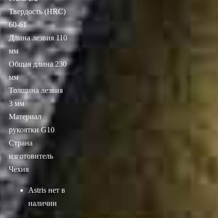
Твердость (HRC)
60-61
Длина лезвия 110
мм
Общая длина 230
мм
Толщина лезвия
3 мм
Материал
рукоятки G10
Страна
изготовитель
Чехия
Astris
нет в
наличии