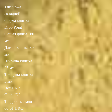
Тип ножа
складной
Форма клинка
Drop Point
Общая длина 180
мм
Длина клинка 80
мм
Ширина клинка
25 мм
Толщина клинка
3 мм
Вес 102 г
Сталь D2
Твердость стали
60-61 HRC