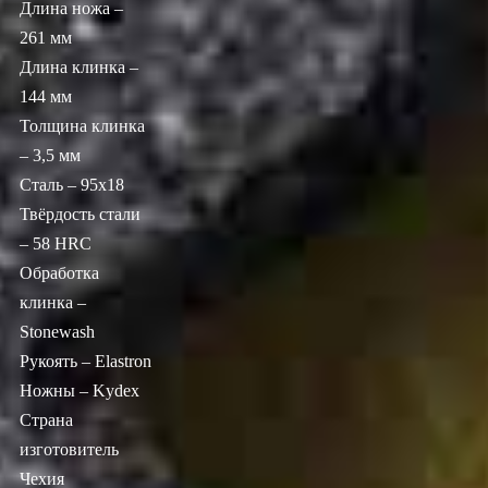
Длина ножа –
261 мм
Длина клинка –
144 мм
Толщина клинка
– 3,5 мм
Сталь – 95х18
Твёрдость стали
– 58 HRC
Обработка
клинка –
Stonewash
Рукоять – Elastron
Ножны – Kydex
Страна
изготовитель
Чехия