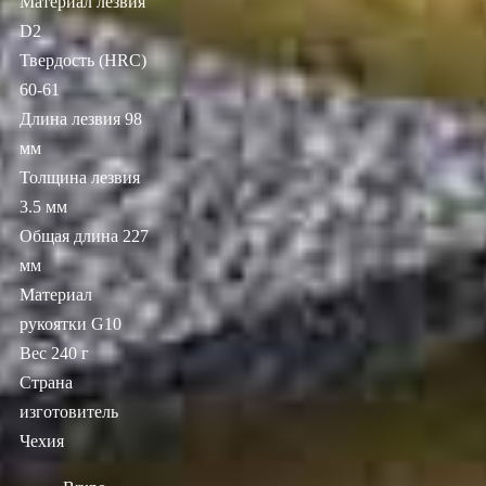
Материал лезвия
D2
Твердость (HRC)
60-61
Длина лезвия 98
мм
Толщина лезвия
3.5 мм
Общая длина 227
мм
Материал
рукоятки G10
Вес 240 г
Страна
изготовитель
Чехия