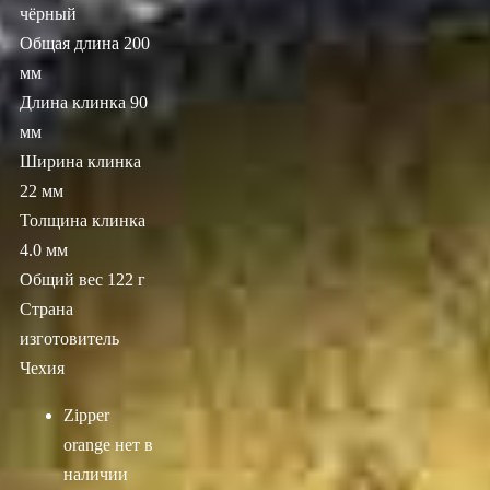
чёрный
Общая длина 200
мм
Длина клинка 90
мм
Ширина клинка
22 мм
Толщина клинка
4.0 мм
Общий вес 122 г
Страна
изготовитель
Чехия
Zipper
orange
нет в
наличии