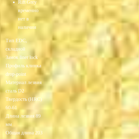
Rift Grey
временно
нет в
наличии
Тип EDC,
складной
Замок liner lock
Профиль клинка
drop-point
Материал лезвия
сталь D2
Твердость (HRC)
60-61
Длина лезвия 89
мм
Общая длина 203