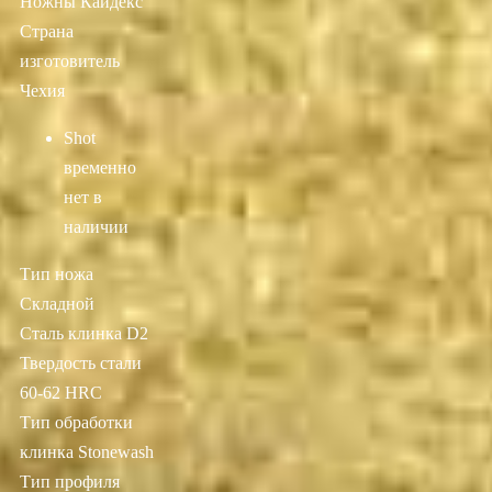
Ножны Кайдекс
Страна
изготовитель
Чехия
Shot
временно
нет в
наличии
Тип ножа
Складной
Сталь клинка D2
Твердость стали
60-62 HRC
Тип обработки
клинка Stonewash
Тип профиля