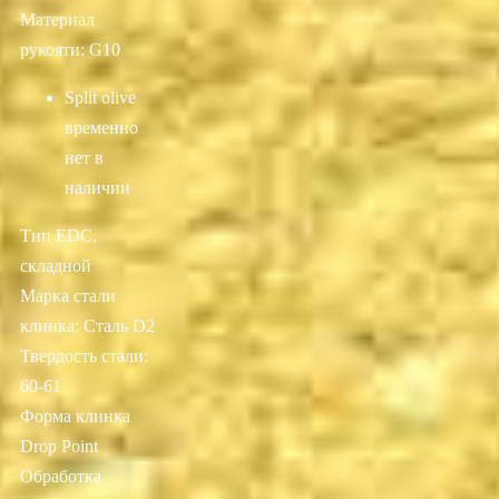
Материал
рукояти: G10
Split olive
временно
нет в
наличии
Тип EDC,
складной
Марка стали
клинка: Сталь D2
Твердость стали:
60-61
Форма клинка
Drop Point
Обработка