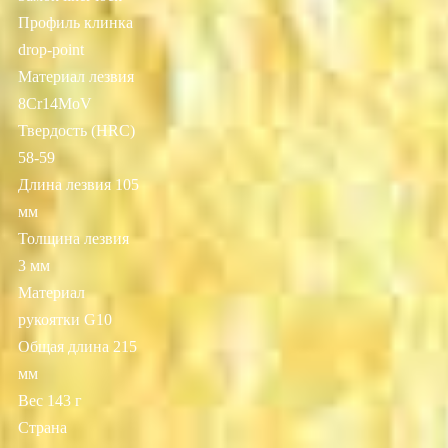
Профиль клинка
drop-point
Материал лезвия
8Cr14MoV
Твердость (HRC)
58-59
Длина лезвия 105
мм
Толщина лезвия
3 мм
Материал
рукоятки G10
Общая длина 215
мм
Вес 143 г
Страна