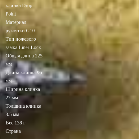
клинка Drop
Point
Материал
рукоятки G10
Тип ножевого
замка Liner-Lock
Общая длина 225
мм
Длина клинка 96
мм
Ширина клинка
27 мм
Толщина клинка
3.5 мм
Вес 138 г
Страна