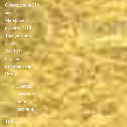
Общая длина 219
мм
Материал
рукояти G-10
Толщина обуха
3.5 мм
Вес 143 г
Страна
изготовитель
Чехия
Hemnes
временно
нет в
наличии
Тип EDC,