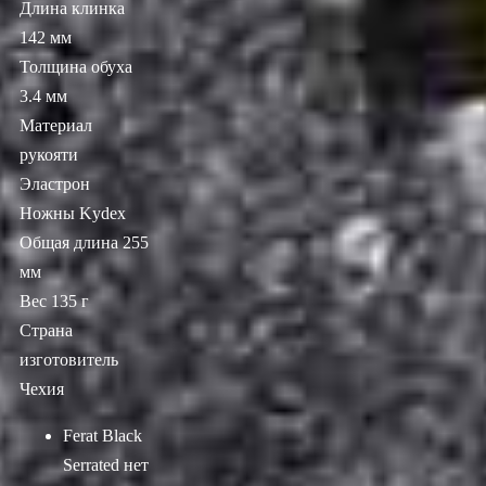
Длина клинка
142 мм
Толщина обуха
3.4 мм
Материал
рукояти
Эластрон
Ножны Kydex
Общая длина 255
мм
Вес 135 г
Страна
изготовитель
Чехия
Ferat Black
Serrated
нет