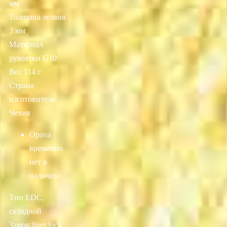
мм
Толщина лезвия
3 мм
Материал
рукоятки G10
Вес 114 г
Страна
изготовитель
Чехия
Opava
временно
нет в
наличии
Тип EDC,
складной
Замок liner lock